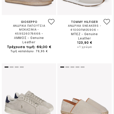
GIOSEPPO
TOMMY HILFIGER
ΑΝΔΡΙΚΑ ΠΑΠΟΥΤΣΙΑ
ΑΝΔΡΙΚΑ SNEAKERS -
ΜΟΚΑΣΙΝΙΑ -
-
41000FM05906
-
459S26078668
ΜΠΕΖ
-
Genuine
ΑΜΜΟΣ
-
Genuine
Leather
Leather
123,90 €
Τρέχουσα τιμή: 69,00 €
+1 χρώμα
Τιμή καταλόγου: 79,95 €