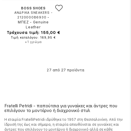
BOSS SHOES
ΑΝΔΡΙΚΑ SNEAKERS -
-
2120000B6930
ΜΠΕΖ
-
Genuine
Leather
Τρέχουσα τιμή: 155,00 €
Τιμή καταλόγου: 169,95 €
+1 χρώμα
από 27 προϊόντα
27
Fratelli Petridi - παπούτσια για γυναίκες και άντρες που
επιλέγουν το μοντέρνο ή διαχρονικό στυλ
Η εταιρία FratelliPetridi ιδρύθηκε το 1957 στη Θεσσαλονίκη. Από την
ίδρυσή της έως και σήμερα, η εταιρία απευθύνεται σε γυναίκες και
άντρες που επιλέγουν το μοντέρνο ή διαχρονικό αλλά σε κάθε