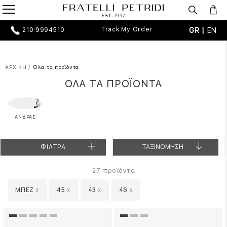
Track My Order
GR |
EN
210 9994510
ΑΡΧΙΚΗ
/
Όλα τα προϊόντα
ΟΛΑ ΤΑ ΠΡΟΪΟΝΤΑ
ΑΝΔΡΑΣ
ΦΙΛΤΡΑ
ΤΑΞΙΝΟΜΗΣΗ
προϊόντα
27
ΜΠΕΖ
x
45
x
43
x
46
x