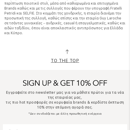
περίπτωση ποιοτικό στυλ, μέσα από καθιερωμένα και επιτυχημένα
Brands καθώς και με τις συλλογές που φέρουν την υπογραφή Fratelli
Petridi και SELFIE. Στο κομμάτι της χονδρικής, η εταιρία διανέμει την
προσωπική της συλλογή, καθώς επίσης και την εταιρία Guy Laroche
σε τσάντες γυναικείες - ανδρικές, casual ή επαγγελματικές, καθώς και
ειδών ταξιδίου, όπου είναι αποκλειστικός αντιπρόσωπος για Ελλάδα
και Κύπρο.
TO THE TOP
Εγγραφείτε στο newsletter μας για να μάθετε πρώτοι για τα νέα
της εταιρείας μας,
τις πιο hot προσφορές σε κορυφαία brands & κερδίστε έκπτωση
10% στην επόμενη αγορά σας.
*Δεν συνδυάζεται με άλλη προωθητική ενέργεια