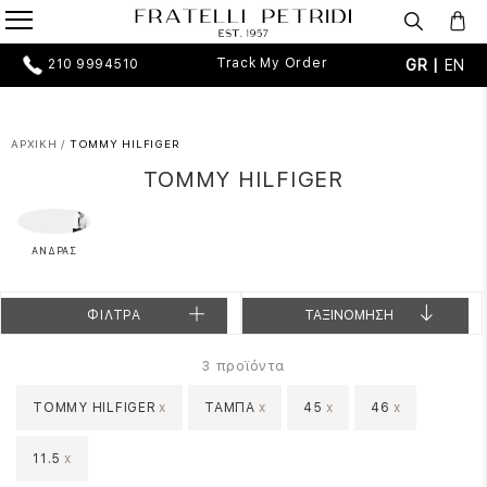
Track My Order
GR |
EN
210 9994510
ΑΡΧΙΚΗ
/
TOMMY HILFIGER
TOMMY HILFIGER
ΑΝΔΡΑΣ
ΦΙΛΤΡΑ
ΤΑΞΙΝΟΜΗΣΗ
προϊόντα
3
TOMMY HILFIGER
x
ΤΑΜΠΑ
x
45
x
46
x
11.5
x