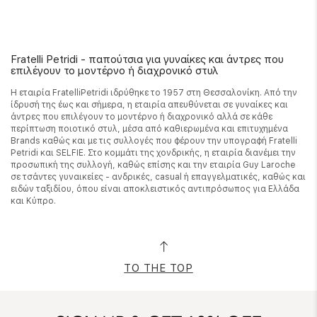
Fratelli Petridi - παπούτσια για γυναίκες και άντρες που
επιλέγουν το μοντέρνο ή διαχρονικό στυλ
Η εταιρία FratelliPetridi ιδρύθηκε το 1957 στη Θεσσαλονίκη. Από την
ίδρυσή της έως και σήμερα, η εταιρία απευθύνεται σε γυναίκες και
άντρες που επιλέγουν το μοντέρνο ή διαχρονικό αλλά σε κάθε
περίπτωση ποιοτικό στυλ, μέσα από καθιερωμένα και επιτυχημένα
Brands καθώς και με τις συλλογές που φέρουν την υπογραφή Fratelli
Petridi και SELFIE. Στο κομμάτι της χονδρικής, η εταιρία διανέμει την
προσωπική της συλλογή, καθώς επίσης και την εταιρία Guy Laroche
σε τσάντες γυναικείες - ανδρικές, casual ή επαγγελματικές, καθώς και
ειδών ταξιδίου, όπου είναι αποκλειστικός αντιπρόσωπος για Ελλάδα
και Κύπρο.
TO THE TOP