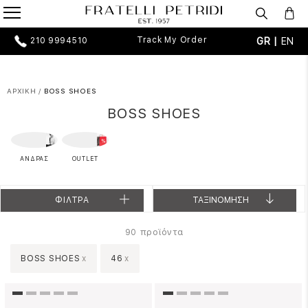
Track My Order
GR |
EN
210 9994510
ΑΡΧΙΚΗ
/
BOSS SHOES
BOSS SHOES
ΑΝΔΡΑΣ
OUTLET
ΦΙΛΤΡΑ
ΤΑΞΙΝΟΜΗΣΗ
προϊόντα
90
BOSS SHOES
x
46
x