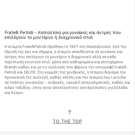
Fratelli Petridi - παπούτσια για γυναίκες και άντρες που
επιλέγουν το μοντέρνο ή διαχρονικό στυλ
Η εταιρία FratelliPetridi ιδρύθηκε το 1957 στη Θεσσαλονίκη. Από την
ίδρυσή της έως και σήμερα, η εταιρία απευθύνεται σε γυναίκες και
άντρες που επιλέγουν το μοντέρνο ή διαχρονικό αλλά σε κάθε
περίπτωση ποιοτικό στυλ, μέσα από καθιερωμένα και επιτυχημένα
Brands καθώς και με τις συλλογές που φέρουν την υπογραφή Fratelli
Petridi και SELFIE. Στο κομμάτι της χονδρικής, η εταιρία διανέμει την
προσωπική της συλλογή, καθώς επίσης και την εταιρία Guy Laroche
σε τσάντες γυναικείες - ανδρικές, casual ή επαγγελματικές, καθώς και
ειδών ταξιδίου, όπου είναι αποκλειστικός αντιπρόσωπος για Ελλάδα
και Κύπρο.
TO THE TOP