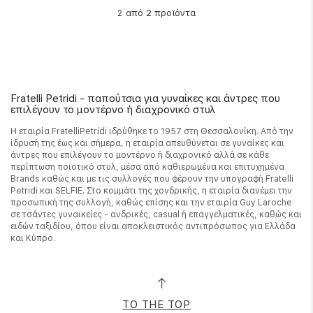
από 2 προϊόντα
2
Fratelli Petridi - παπούτσια για γυναίκες και άντρες που
επιλέγουν το μοντέρνο ή διαχρονικό στυλ
Η εταιρία FratelliPetridi ιδρύθηκε το 1957 στη Θεσσαλονίκη. Από την
ίδρυσή της έως και σήμερα, η εταιρία απευθύνεται σε γυναίκες και
άντρες που επιλέγουν το μοντέρνο ή διαχρονικό αλλά σε κάθε
περίπτωση ποιοτικό στυλ, μέσα από καθιερωμένα και επιτυχημένα
Brands καθώς και με τις συλλογές που φέρουν την υπογραφή Fratelli
Petridi και SELFIE. Στο κομμάτι της χονδρικής, η εταιρία διανέμει την
προσωπική της συλλογή, καθώς επίσης και την εταιρία Guy Laroche
σε τσάντες γυναικείες - ανδρικές, casual ή επαγγελματικές, καθώς και
ειδών ταξιδίου, όπου είναι αποκλειστικός αντιπρόσωπος για Ελλάδα
και Κύπρο.
TO THE TOP