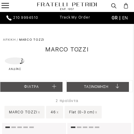
Track My Order
GR |
EN
210 9994510
ΑΡΧΙΚΗ
/
MARCO TOZZI
MARCO TOZZI
ΑΝΔΡΑΣ
ΦΙΛΤΡΑ
ΤΑΞΙΝΟΜΗΣΗ
προϊόντα
2
MARCO TOZZI
x
46
x
Flat (0-3 cm)
x