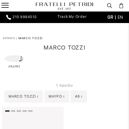
Track My Order
GR |
EN
210 9994510
ΑΡΧΙΚΗ
/
MARCO TOZZI
MARCO TOZZI
ΑΝΔΡΑΣ
προϊόν
1
MARCO TOZZI
x
ΜΑΥΡΟ
x
46
x