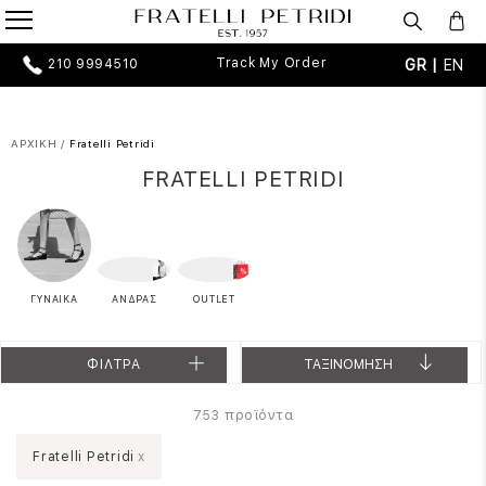
Track My Order
GR |
EN
210 9994510
ΑΡΧΙΚΗ
/
Fratelli Petridi
FRATELLI PETRIDI
ΓΥΝΑΙΚΑ
ΑΝΔΡΑΣ
OUTLET
ΦΙΛΤΡΑ
ΤΑΞΙΝΟΜΗΣΗ
προϊόντα
753
Fratelli Petridi
x