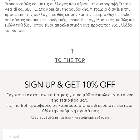
Brands καθώς και με τις συλλογές που φέρουν την υπογραφή Fratelli
Petridi και SELFIE. Στο κομμάτι της χονδρικής, η εταιρία διανέμει την
προσωπική της συλλογή, καθώς επίσης και την εταιρία Guy Laroche
σε τσάντες γυναικείες - ανδρικές, casual ή επαγγελματικές, καθώς και
ειδών ταξιδίου, όπου είναι αποκλειστικός αντιπρόσωπος για Ελλάδα
και Κύπρο.
TO THE TOP
Εγγραφείτε στο newsletter μας για να μάθετε πρώτοι για τα νέα
της εταιρείας μας,
τις πιο hot προσφορές σε κορυφαία brands & κερδίστε έκπτωση
10% στην επόμενη αγορά σας.
*Δεν συνδυάζεται με άλλη προωθητική ενέργεια