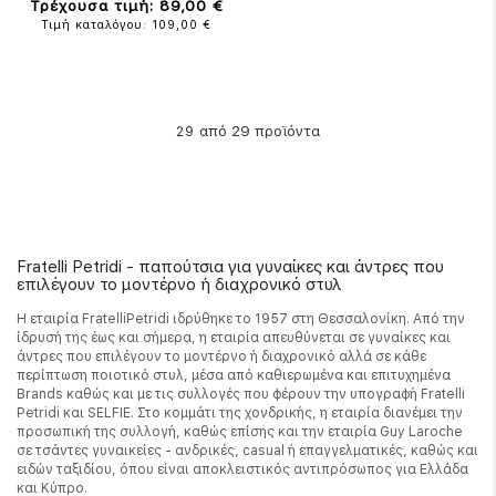
Τρέχουσα τιμή: 89,00 €
Τιμή καταλόγου: 109,00 €
από 29 προϊόντα
29
Fratelli Petridi - παπούτσια για γυναίκες και άντρες που
επιλέγουν το μοντέρνο ή διαχρονικό στυλ
Η εταιρία FratelliPetridi ιδρύθηκε το 1957 στη Θεσσαλονίκη. Από την
ίδρυσή της έως και σήμερα, η εταιρία απευθύνεται σε γυναίκες και
άντρες που επιλέγουν το μοντέρνο ή διαχρονικό αλλά σε κάθε
περίπτωση ποιοτικό στυλ, μέσα από καθιερωμένα και επιτυχημένα
Brands καθώς και με τις συλλογές που φέρουν την υπογραφή Fratelli
Petridi και SELFIE. Στο κομμάτι της χονδρικής, η εταιρία διανέμει την
προσωπική της συλλογή, καθώς επίσης και την εταιρία Guy Laroche
σε τσάντες γυναικείες - ανδρικές, casual ή επαγγελματικές, καθώς και
ειδών ταξιδίου, όπου είναι αποκλειστικός αντιπρόσωπος για Ελλάδα
και Κύπρο.