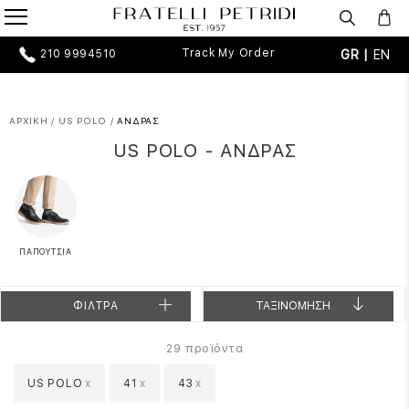
Track My Order
GR |
EN
210 9994510
ΑΡΧΙΚΗ
/
US POLO
/
ΑΝΔΡΑΣ
US POLO - ΑΝΔΡΑΣ
ΠΑΠΟΥΤΣΙΑ
ΦΙΛΤΡΑ
ΤΑΞΙΝΟΜΗΣΗ
προϊόντα
29
US POLO
x
41
x
43
x