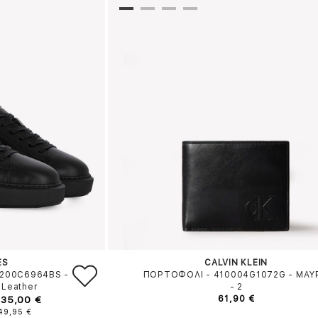
ES
CALVIN KLEIN
1200C6964BS
-
ΠΟΡΤΟΦΟΛΙ - 410004G1072G
-
ΜΑΥ
 Leather
-
2
135,00 €
61,90 €
149,95 €