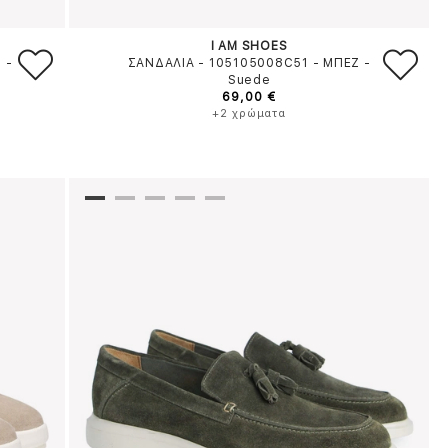
I AM SHOES
Ο
-
ΣΑΝΔΑΛΙΑ - 105105008C51
-
ΜΠΕΖ
-
Suede
69,00 €
+2 χρώματα