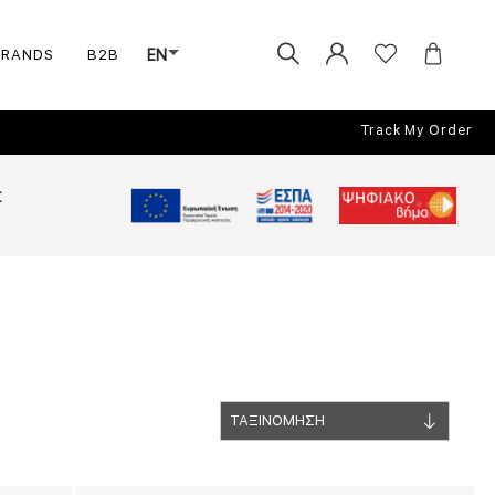
BRANDS
B2B
EN
Track My Order
Σ
ΤΑΞΙΝΟΜΗΣΗ