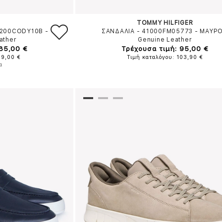
TOMMY HILFIGER
1200CODY10B
-
ΣΑΝΔΑΛΙΑ - 41000FM05773
-
ΜΑΥΡ
ather
Genuine Leather
 85,00 €
Τρέχουσα τιμή: 95,00 €
99,00 €
Τιμή καταλόγου: 103,90 €
α