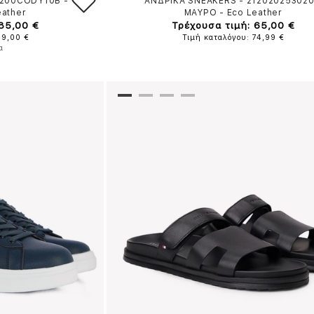
1200CODY10B
-
ΑΝΔΡΙΚΑ SNEAKERS - 21202025302
eather
ΜΑΥΡΟ
-
Eco Leather
 85,00 €
Τρέχουσα τιμή: 65,00 €
99,00 €
Τιμή καταλόγου: 74,99 €
α