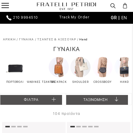
Track My Order
GR |
EN
210 9994510
ΑΡΧΙΚΗ
/
ΓΥΝΑΙΚΑ
/
ΤΣΑΝΤΕΣ & ΑΞΕΣΟΥΑΡ
/
Hand
ΓΥΝΑΙΚΑ
ΠΟΡΤΟΦΟΛΙ
ΨΑΘΙΝΕΣ ΤΣΑΝΤΕΣ
BACKPACK
SHOULDER
CROSSBODY
HAND
ΦΙΛΤΡΑ
ΤΑΞΙΝΟΜΗΣΗ
προϊόντα
104