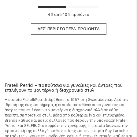
από 104 προϊόντα
48
ΔΕΣ ΠΕΡΙΣΣΟΤΕΡΑ ΠΡΟΪΟΝΤΑ
Fratelli Petridi - παπούτσια για γυναίκες και άντρες που
επιλέγουν το μοντέρνο ή διαχρονικό στυλ
Η εταιρία FratelliPetridi ιδρύθηκε το 1957 στη Θεσσαλονίκη. Από την
ίδρυσή της έως και σήμερα, η εταιρία απευθύνεται σε γυναίκες και
άντρες που επιλέγουν το μοντέρνο ή διαχρονικό αλλά σε κάθε
περίπτωση ποιοτικό στυλ, μέσα από καθιερωμένα και επιτυχημένα
Brands καθώς και με τις συλλογές που φέρουν την υπογραφή Fratelli
Petridi και SELFIE. Στο κομμάτι της χονδρικής, η εταιρία διανέμει την
προσωπική της συλλογή, καθώς επίσης και την εταιρία Guy Laroche
σε τσάντες γυναικείες - ανδρικές, casual ή επαγγελματικές, καθώς και