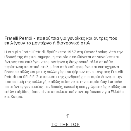
Fratelli Petridi - παπούτσια για γυναίκες και άντρες που
επιλέγουν το μοντέρνο ή διαχρονικό στυλ
Η εταιρία FratelliPetridi ιδρύθηκε το 1957 στη Θεσσαλονίκη. Από την
ίδρυσή της έως και σήμερα, η εταιρία απευθύνεται σε γυναίκες και
άντρες που επιλέγουν το μοντέρνο ή διαχρονικό αλλά σε κάθε
περίπτωση ποιοτικό στυλ, μέσα από καθιερωμένα και επιτυχημένα
Brands καθώς και με τις συλλογές που φέρουν την υπογραφή Fratelli
Petridi και SELFIE. Στο κομμάτι της χονδρικής, η εταιρία διανέμει την
προσωπική της συλλογή, καθώς επίσης και την εταιρία Guy Laroche
σε τσάντες γυναικείες - ανδρικές, casual ή επαγγελματικές, καθώς και
ειδών ταξιδίου, όπου είναι αποκλειστικός αντιπρόσωπος για Ελλάδα
και Κύπρο.
TO THE TOP