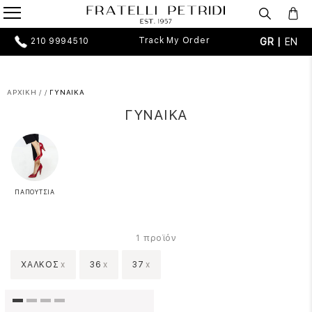
Track My Order
GR |
EN
210 9994510
ΑΡΧΙΚΗ
/
/
ΓΥΝΑΙΚΑ
ΓΥΝΑΙΚΑ
ΠΑΠΟΥΤΣΙΑ
προϊόν
1
ΧΑΛΚΟΣ
x
36
x
37
x