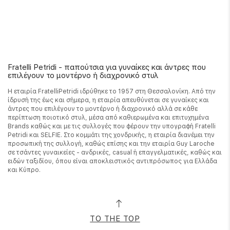
Fratelli Petridi - παπούτσια για γυναίκες και άντρες που
επιλέγουν το μοντέρνο ή διαχρονικό στυλ
Η εταιρία FratelliPetridi ιδρύθηκε το 1957 στη Θεσσαλονίκη. Από την
ίδρυσή της έως και σήμερα, η εταιρία απευθύνεται σε γυναίκες και
άντρες που επιλέγουν το μοντέρνο ή διαχρονικό αλλά σε κάθε
περίπτωση ποιοτικό στυλ, μέσα από καθιερωμένα και επιτυχημένα
Brands καθώς και με τις συλλογές που φέρουν την υπογραφή Fratelli
Petridi και SELFIE. Στο κομμάτι της χονδρικής, η εταιρία διανέμει την
προσωπική της συλλογή, καθώς επίσης και την εταιρία Guy Laroche
σε τσάντες γυναικείες - ανδρικές, casual ή επαγγελματικές, καθώς και
ειδών ταξιδίου, όπου είναι αποκλειστικός αντιπρόσωπος για Ελλάδα
και Κύπρο.
TO THE TOP