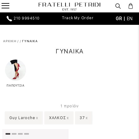
Track My Order
GR |
EN
210 9994510
ΑΡΧΙΚΗ
/
/
ΓΥΝΑΙΚΑ
ΓΥΝΑΙΚΑ
ΠΑΠΟΥΤΣΙΑ
προϊόν
1
Guy Laroche
x
ΧΑΛΚΟΣ
x
37
x