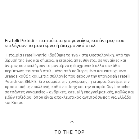
Fratelli Petridi - παπούτσια για γυναίκες και άντρες που
επιλέγουν το μοντέρνο ή διαχρονικό στυλ
Η εταιρία FratelliPetridi ιδρύθηκε το 1957 στη Θεσσαλονίκη. Από την
ίδρυσή της έως και σήμερα, η εταιρία απευθύνεται σε γυναίκες και
άντρες που επιλέγουν το μοντέρνο ή διαχρονικό αλλά σε κάθε
περίπτωση ποιοτικό στυλ, μέσα από καθιερωμένα και επιτυχημένα
Brands καθώς και με τις συλλογές που φέρουν την υπογραφή Fratelli
Petridi και SELFIE. Στο κομμάτι της χονδρικής, η εταιρία διανέμει την
προσωπική της συλλογή, καθώς επίσης και την εταιρία Guy Laroche
σε τσάντες γυναικείες - ανδρικές, casual ή επαγγελματικές, καθώς και
ειδών ταξιδίου, όπου είναι αποκλειστικός αντιπρόσωπος για Ελλάδα
και Κύπρο.
TO THE TOP