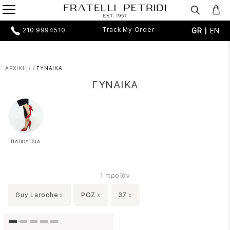
Track My Order
GR |
EN
210 9994510
ΑΡΧΙΚΗ
/
/
ΓΥΝΑΙΚΑ
ΓΥΝΑΙΚΑ
ΠΑΠΟΥΤΣΙΑ
προϊόν
1
Guy Laroche
x
ΡΟΖ
x
37
x