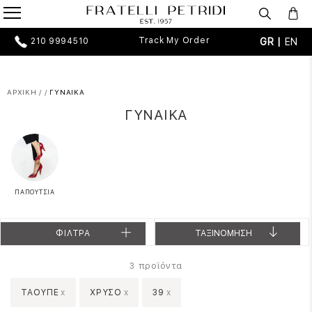
Track My Order
GR |
EN
210 9994510
ΑΡΧΙΚΗ
/
/
ΓΥΝΑΙΚΑ
ΓΥΝΑΙΚΑ
ΠΑΠΟΥΤΣΙΑ
ΦΙΛΤΡΑ
ΤΑΞΙΝΟΜΗΣΗ
προϊόντα
3
ΤΑΟΥΠΕ
x
ΧΡΥΣΟ
x
39
x