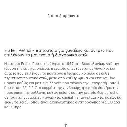
από 3 προϊόντα
3
Fratelli Petridi - παπούτσια για γυναίκες και άντρες που
επιλέγουν το μοντέρνο ή διαχρονικό στυλ
Η εταιρία FratelliPetridi ιδρύθηκε το 1957 στη Θεσσαλονίκη. Από την
ίδρυσή της έως και σήμερα, η εταιρία απευθύνεται σε γυναίκες και
άντρες που επιλέγουν το μοντέρνο ή διαχρονικό αλλά σε κάθε
περίπτωση ποιοτικό στυλ, μέσα από καθιερωμένα και επιτυχημένα
Brands καθώς και με τις συλλογές που φέρουν την υπογραφή Fratelli
Petridi και SELFIE. Στο κομμάτι της χονδρικής, η εταιρία διανέμει την
προσωπική της συλλογή, καθώς επίσης και την εταιρία Guy Laroche
σε τσάντες γυναικείες - ανδρικές, casual ή επαγγελματικές, καθώς και
ειδών ταξιδίου, όπου είναι αποκλειστικός αντιπρόσωπος για Ελλάδα
και Κύπρο.