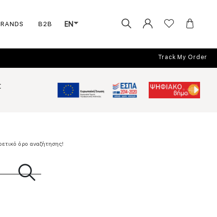
BRANDS
B2B
EN
Track My Order
Σ
ρετικό όρο αναζήτησης!