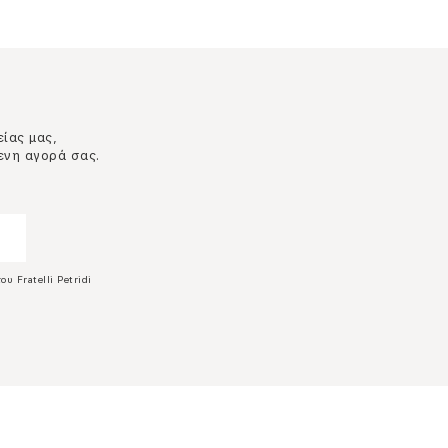
είας μας,
ενη αγορά σας.
ου Fratelli Petridi