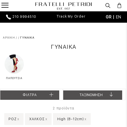
Track My Order
GR |
EN
210 9994510
ΑΡΧΙΚΗ
/
/
ΓΥΝΑΙΚΑ
ΓΥΝΑΙΚΑ
ΠΑΠΟΥΤΣΙΑ
ΦΙΛΤΡΑ
ΤΑΞΙΝΟΜΗΣΗ
προϊόντα
2
ΡΟΖ
x
ΧΑΛΚΟΣ
x
High (8-12cm)
x