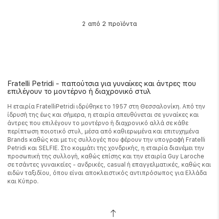
από 2 προϊόντα
2
Fratelli Petridi - παπούτσια για γυναίκες και άντρες που
επιλέγουν το μοντέρνο ή διαχρονικό στυλ
Η εταιρία FratelliPetridi ιδρύθηκε το 1957 στη Θεσσαλονίκη. Από την
ίδρυσή της έως και σήμερα, η εταιρία απευθύνεται σε γυναίκες και
άντρες που επιλέγουν το μοντέρνο ή διαχρονικό αλλά σε κάθε
περίπτωση ποιοτικό στυλ, μέσα από καθιερωμένα και επιτυχημένα
Brands καθώς και με τις συλλογές που φέρουν την υπογραφή Fratelli
Petridi και SELFIE. Στο κομμάτι της χονδρικής, η εταιρία διανέμει την
προσωπική της συλλογή, καθώς επίσης και την εταιρία Guy Laroche
σε τσάντες γυναικείες - ανδρικές, casual ή επαγγελματικές, καθώς και
ειδών ταξιδίου, όπου είναι αποκλειστικός αντιπρόσωπος για Ελλάδα
και Κύπρο.