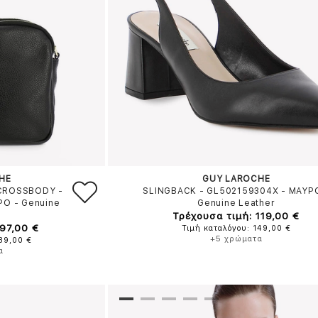
HE
GUY LAROCHE
 CROSSBODY -
SLINGBACK - GL502159304X
-
ΜΑΥΡ
ΡΟ
-
Genuine
Genuine Leather
Τρέχουσα τιμή: 119,00 €
97,00 €
Τιμή καταλόγου: 149,00 €
+5 χρώματα
139,00 €
α