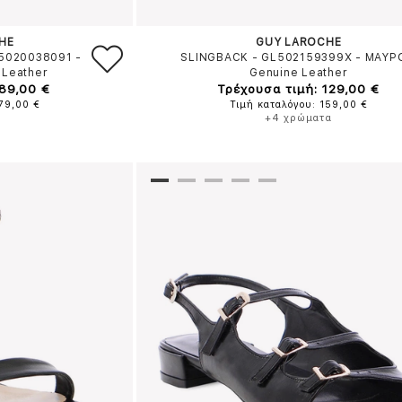
HE
GUY LAROCHE
L5020038091
-
SLINGBACK - GL502159399X
-
ΜΑΥΡ
 Leather
Genuine Leather
 89,00 €
Τρέχουσα τιμή: 129,00 €
179,00 €
Τιμή καταλόγου: 159,00 €
+4 χρώματα