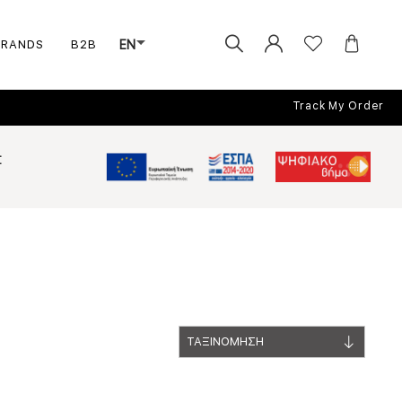
BRANDS
B2B
EN
Track My Order
Σ
ΤΑΞΙΝΟΜΗΣΗ