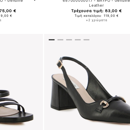
ΡΟ
-
Genuine
687000000017
-
ΜΑΥΡΟ
-
Genuin
Leather
 75,00 €
Τρέχουσα τιμή: 83,00 €
89,00 €
Τιμή καταλόγου: 119,00 €
α
+2 χρώματα