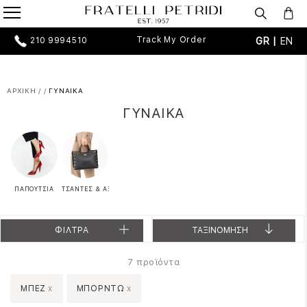
Track My Order
GR |
EN
210 9994510
ΑΡΧΙΚΗ
/
/
ΓΥΝΑΙΚΑ
ΓΥΝΑΙΚΑ
ΠΑΠΟΥΤΣΙΑ
ΤΣΑΝΤΕΣ & ΑΞΕΣΟΥΑΡ
ΦΙΛΤΡΑ
ΤΑΞΙΝΟΜΗΣΗ
προϊόντα
7
ΜΠΕΖ
x
ΜΠΟΡΝΤΩ
x