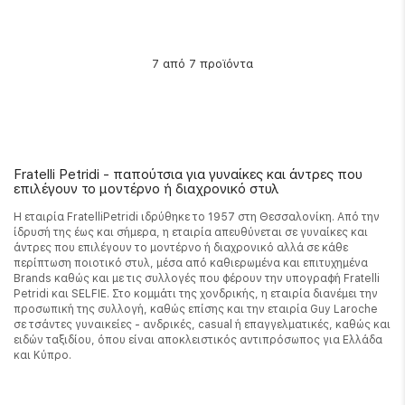
από 7 προϊόντα
7
Fratelli Petridi - παπούτσια για γυναίκες και άντρες που
επιλέγουν το μοντέρνο ή διαχρονικό στυλ
Η εταιρία FratelliPetridi ιδρύθηκε το 1957 στη Θεσσαλονίκη. Από την
ίδρυσή της έως και σήμερα, η εταιρία απευθύνεται σε γυναίκες και
άντρες που επιλέγουν το μοντέρνο ή διαχρονικό αλλά σε κάθε
περίπτωση ποιοτικό στυλ, μέσα από καθιερωμένα και επιτυχημένα
Brands καθώς και με τις συλλογές που φέρουν την υπογραφή Fratelli
Petridi και SELFIE. Στο κομμάτι της χονδρικής, η εταιρία διανέμει την
προσωπική της συλλογή, καθώς επίσης και την εταιρία Guy Laroche
σε τσάντες γυναικείες - ανδρικές, casual ή επαγγελματικές, καθώς και
ειδών ταξιδίου, όπου είναι αποκλειστικός αντιπρόσωπος για Ελλάδα
και Κύπρο.