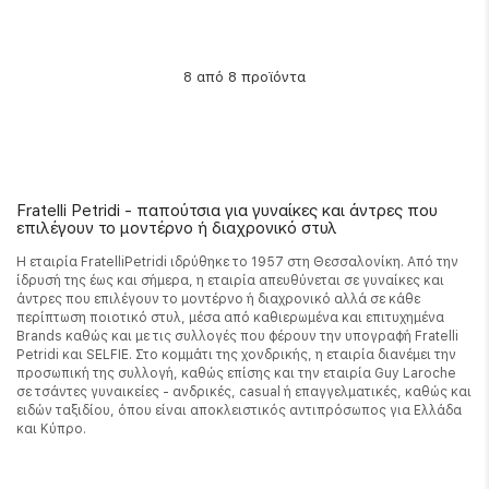
από 8 προϊόντα
8
Fratelli Petridi - παπούτσια για γυναίκες και άντρες που
επιλέγουν το μοντέρνο ή διαχρονικό στυλ
Η εταιρία FratelliPetridi ιδρύθηκε το 1957 στη Θεσσαλονίκη. Από την
ίδρυσή της έως και σήμερα, η εταιρία απευθύνεται σε γυναίκες και
άντρες που επιλέγουν το μοντέρνο ή διαχρονικό αλλά σε κάθε
περίπτωση ποιοτικό στυλ, μέσα από καθιερωμένα και επιτυχημένα
Brands καθώς και με τις συλλογές που φέρουν την υπογραφή Fratelli
Petridi και SELFIE. Στο κομμάτι της χονδρικής, η εταιρία διανέμει την
προσωπική της συλλογή, καθώς επίσης και την εταιρία Guy Laroche
σε τσάντες γυναικείες - ανδρικές, casual ή επαγγελματικές, καθώς και
ειδών ταξιδίου, όπου είναι αποκλειστικός αντιπρόσωπος για Ελλάδα
και Κύπρο.