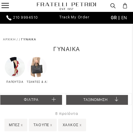
Track My Order
GR |
EN
210 9994510
ΑΡΧΙΚΗ
/
/
ΓΥΝΑΙΚΑ
ΓΥΝΑΙΚΑ
ΠΑΠΟΥΤΣΙΑ
ΤΣΑΝΤΕΣ & ΑΞΕΣΟΥΑΡ
ΦΙΛΤΡΑ
ΤΑΞΙΝΟΜΗΣΗ
προϊόντα
8
ΜΠΕΖ
x
ΤΑΟΥΠΕ
x
ΧΑΛΚΟΣ
x