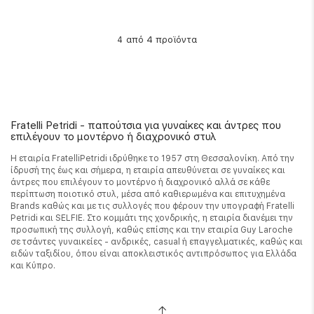
από 4 προϊόντα
4
Fratelli Petridi - παπούτσια για γυναίκες και άντρες που
επιλέγουν το μοντέρνο ή διαχρονικό στυλ
Η εταιρία FratelliPetridi ιδρύθηκε το 1957 στη Θεσσαλονίκη. Από την
ίδρυσή της έως και σήμερα, η εταιρία απευθύνεται σε γυναίκες και
άντρες που επιλέγουν το μοντέρνο ή διαχρονικό αλλά σε κάθε
περίπτωση ποιοτικό στυλ, μέσα από καθιερωμένα και επιτυχημένα
Brands καθώς και με τις συλλογές που φέρουν την υπογραφή Fratelli
Petridi και SELFIE. Στο κομμάτι της χονδρικής, η εταιρία διανέμει την
προσωπική της συλλογή, καθώς επίσης και την εταιρία Guy Laroche
σε τσάντες γυναικείες - ανδρικές, casual ή επαγγελματικές, καθώς και
ειδών ταξιδίου, όπου είναι αποκλειστικός αντιπρόσωπος για Ελλάδα
και Κύπρο.