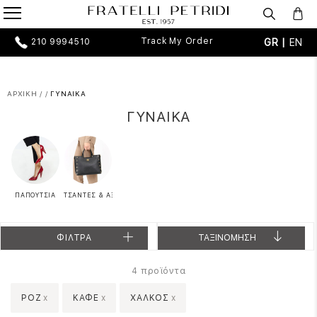
Track My Order
GR |
EN
210 9994510
ΑΡΧΙΚΗ
/
/
ΓΥΝΑΙΚΑ
ΓΥΝΑΙΚΑ
ΠΑΠΟΥΤΣΙΑ
ΤΣΑΝΤΕΣ & ΑΞΕΣΟΥΑΡ
ΦΙΛΤΡΑ
ΤΑΞΙΝΟΜΗΣΗ
προϊόντα
4
ΡΟΖ
x
ΚΑΦΕ
x
ΧΑΛΚΟΣ
x