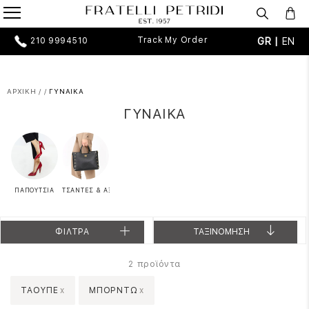
Track My Order
GR |
EN
210 9994510
ΑΡΧΙΚΗ
/
/
ΓΥΝΑΙΚΑ
ΓΥΝΑΙΚΑ
ΠΑΠΟΥΤΣΙΑ
ΤΣΑΝΤΕΣ & ΑΞΕΣΟΥΑΡ
ΦΙΛΤΡΑ
ΤΑΞΙΝΟΜΗΣΗ
προϊόντα
2
ΤΑΟΥΠΕ
x
ΜΠΟΡΝΤΩ
x