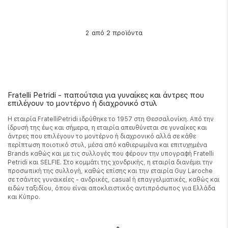
από 2 προϊόντα
2
Fratelli Petridi - παπούτσια για γυναίκες και άντρες που
επιλέγουν το μοντέρνο ή διαχρονικό στυλ
Η εταιρία FratelliPetridi ιδρύθηκε το 1957 στη Θεσσαλονίκη. Από την
ίδρυσή της έως και σήμερα, η εταιρία απευθύνεται σε γυναίκες και
άντρες που επιλέγουν το μοντέρνο ή διαχρονικό αλλά σε κάθε
περίπτωση ποιοτικό στυλ, μέσα από καθιερωμένα και επιτυχημένα
Brands καθώς και με τις συλλογές που φέρουν την υπογραφή Fratelli
Petridi και SELFIE. Στο κομμάτι της χονδρικής, η εταιρία διανέμει την
προσωπική της συλλογή, καθώς επίσης και την εταιρία Guy Laroche
σε τσάντες γυναικείες - ανδρικές, casual ή επαγγελματικές, καθώς και
ειδών ταξιδίου, όπου είναι αποκλειστικός αντιπρόσωπος για Ελλάδα
και Κύπρο.