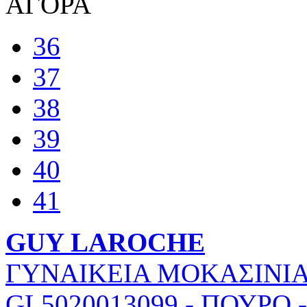
ΑΓΟΡΑ
36
37
38
39
40
41
GUY LAROCHE
ΓΥΝΑΙΚΕΙΑ ΜΟΚΑΣΙΝΙΑ
GL5020013099
-
ΠΟΥΡΟ