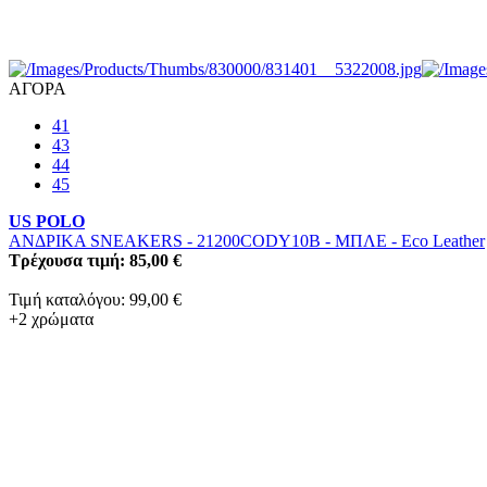
ΑΓΟΡΑ
41
43
44
45
US POLO
ΑΝΔΡΙΚΑ SNEAKERS - 21200CODY10B
-
ΜΠΛΕ
-
Eco Leather
Τρέχουσα τιμή: 85,00 €
Τιμή καταλόγου: 99,00 €
+2 χρώματα