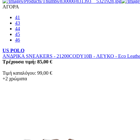
ΑΓΟΡΑ
41
43
44
45
46
US POLO
ΑΝΔΡΙΚΑ SNEAKERS - 21200CODY10B
-
ΛΕΥΚΟ
-
Eco Leathe
Τρέχουσα τιμή: 85,00 €
Τιμή καταλόγου: 99,00 €
+2 χρώματα