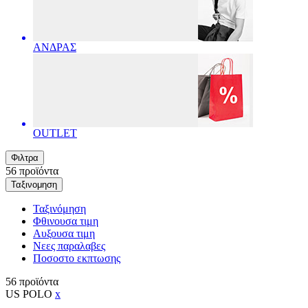
ΑΝΔΡΑΣ
OUTLET
Φιλτρα
56
προϊόντα
Ταξινομηση
Ταξινόμηση
Φθινουσα τιμη
Αυξουσα τιμη
Νεες παραλαβες
Ποσοστο εκπτωσης
56
προϊόντα
US POLO
x