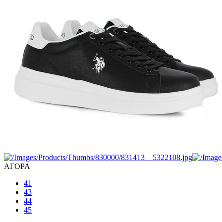
ΑΓΟΡΑ
41
43
44
45