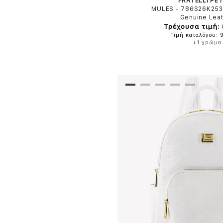
FRATELLI PET
MULES - 786S26K25
Genuine Lea
Τρέχουσα τιμή:
Τιμή καταλόγου: 
+1 χρώμα