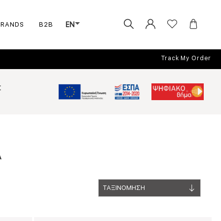
BRANDS
B2B
EN
Track My Order
Σ
Α
ΤΑΞΙΝΟΜΗΣΗ