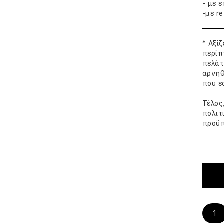
- με 
-με re
* Αξί
περίπ
πελάτ
αρνηθ
που ε
Τέλος
πολιτ
προϋπ
1