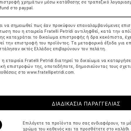
επιστροφή χρημάτων μέσω κατάθεσης σε τραπεζικό λογαριασ
fund στο paypal.
ζει να σημειωθεί πως έαν προκύψουν επαναλαμβανόμενες επι
τωση που η εταιρεία Fratelli Petridi αντιληφθεί, κατά την από
ης καταχράται το δικαίωμα επιστροφής ή δρα κακόπιστα, έχε
εί την επιστροφή του προϊόντος. Τα μεταφορικά έξοδα για 
στάλησαν εκτός Ελλάδος επιβαρύνουν τον πελάτη.
, η εταιρεία Fratelli Petridi διατηρεί το δικαίωμα να καταργήσ
ική επιστροφών της, οποτεδήποτε, δημοσιεύοντας τους σχετι
οθέσεις στο www.fratellipetridi.com.
ΔΙΑΔΙΚΑΣΙΑ ΠΑΡΑΓΓΕΛΙΑΣ
Επιλέγετε τα προϊόντα που σας ενδιαφέρουν, το μέ
χρώμα του καθενός και τα προσθέτετε στο καλάθι