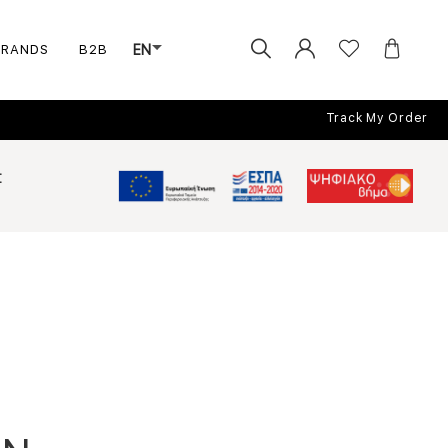
BRANDS
B2B
EN
Track My Order
Σ