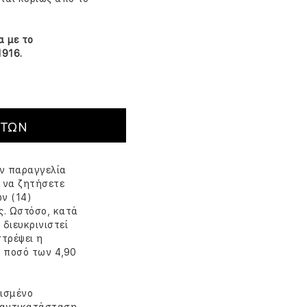
α με το
1916.
ΝΤΩΝ
ην παραγγελία
υ να ζητήσετε
ν (14)
. Ωστόσο, κατά
διευκρινιστεί
στρέψει η
αι ποσό των 4,90
ρισμένο