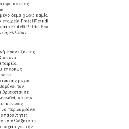
ότερο σε εσάς
r.
μενο δέμα χωρίς καμία
ταιρεία FratelliPetridi
εία Fratelli Petridi δεν
κτός Ελλάδος.
αγή φροντίζοντας
& σε ένα
εταιρεία
αι επαρκώς
ποστεί
στροφής μέχρι
 βαρύνει τον
 βρίσκεται σε
λερωθεί, να μην
τεί κανενός
 να περιλαμβάνει
ι απαραίτητες
τε να αλλάξετε το
τοιχεία για την