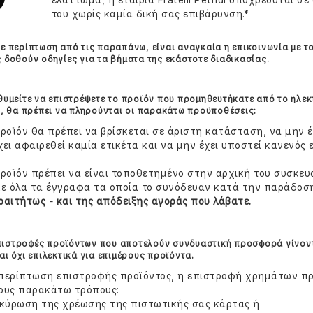
ελάττωμα, η εταιρία Fratelli Petridi υποχρεούται σ
του χωρίς καμία δική σας επιβάρυνση.*
ε περίπτωση από τις παραπάνω, είναι αναγκαία η επικοινωνία με τ
 δοθούν οδηγίες για τα βήματα της εκάστοτε διαδικασίας.
θυμείτε να επιστρέψετε το προϊόν που προμηθευτήκατε από το ηλεκ
i, θα πρέπει να πληρούνται οι παρακάτω προϋποθέσεις:
προϊόν θα πρέπει να βρίσκεται σε άριστη κατάσταση, να μην έ
χει αφαιρεθεί καμία ετικέτα και να μην έχει υποστεί κανενός 
προϊόν πρέπει να είναι τοποθετημένο στην αρχική του συσκευ
με όλα τα έγγραφα τα οποία το συνόδευαν κατά την παράδοσ
ραιτήτως - και της απόδειξης αγοράς που λάβατε.
πιστροφές προϊόντων που αποτελούν συνδυαστική προσφορά γίνοντ
αι όχι επιλεκτικά για επιμέρους προϊόντα.
περίπτωση επιστροφής προϊόντος, η επιστροφή χρημάτων πρ
ους παρακάτω τρόπους:
ακύρωση της χρέωσης της πιστωτικής σας κάρτας ή