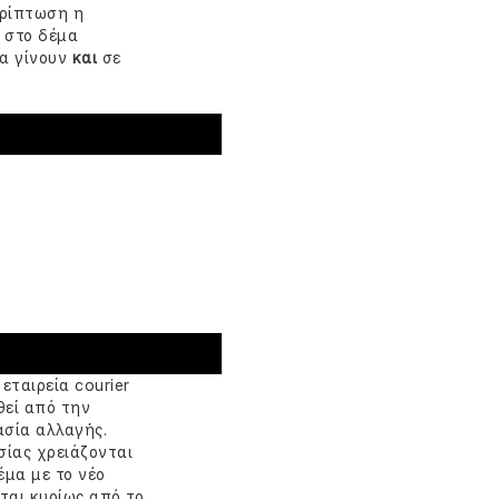
ερίπτωση η
 στο δέμα
να γίνουν
και
σε
εταιρεία courier
θεί από την
κασία αλλαγής.
σίας χρειάζονται
έμα με το νέο
ται κυρίως από το