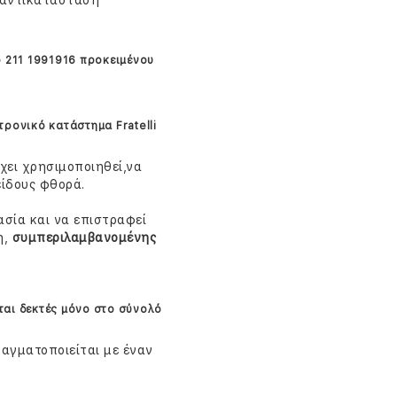
ε αντικατάσταση
ο 211 1991916 προκειμένου
τρονικό κατάστημα Fratelli
χει χρησιμοποιηθεί,να
είδους φθορά.
ασία και να επιστραφεί
η,
συμπεριλαμβανομένης
αι δεκτές μόνο στο σύνολό
αγματοποιείται με έναν