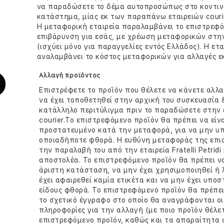
να παραδώσετε το δέμα αυτοπροσώπως στο κοντιν
κατάστημα, μίας εκ των παραπάνω εταιρειών courie
Η μεταφορική εταιρεία παραλαμβάνει το επιστρεφό
επιβάρυνση για εσάς, με χρέωση μεταφορικών στην ε
(ισχύει μόνο για παραγγελίες εντός Ελλάδος). Η εταιρ
αναλαμβάνει το κόστος μεταφορικών για αλλαγές ε
Aλλαγή προϊόντος
Επιστρέφετε το προϊόν που θέλετε να κάνετε αλλ
να έχει τοποθετηθεί στην αρχική του συσκευασία 
κατάλληλο περιτύλιγμα πριν το παραδώσετε στην 
courier.Το επιστρεφόμενο προϊόν θα πρέπει να είν
προστατευμένο κατά την μεταφορά, για να μην υ
οποιαδήποτε φθορά. Η ευθύνη μεταφοράς της επι
την παραλαβή του από την εταιρεία Fratelli Petridi
αποστολέα. Το επιστρεφόμενο προϊόν θα πρέπει να
άριστη κατάσταση, να μην έχει χρησιμοποιηθεί ή 
έχει αφαιρεθεί καμία ετικέτα και να μην έχει υποσ
είδους φθορά. Το επιστρεφόμενο προϊόν θα πρέπει
το σχετικό έγγραφο στο οποίο θα αναγράφονται ο
πληροφορίες για την αλλαγή (με ποιο προϊόν θέλε
επιστρεφόμενο προϊόν, καθώς και τα απαραίτητα σ