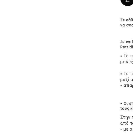
Σε κάθ
να σας
Αν επι
Petrid
• Το 
μην έ
• Το 
μαζί 
- απα
•
Οι ε
τους κ
Στην 
από τ
- με 