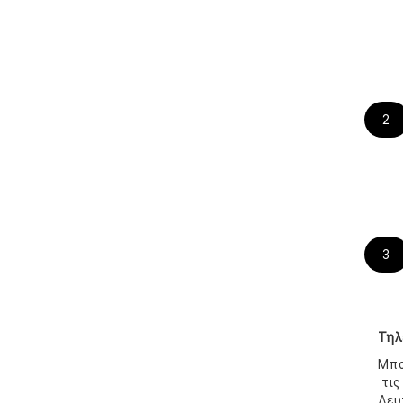
2
3
Τηλ
Μπο
τις
Δευ