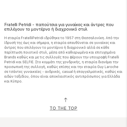
Fratelli Petridi - παπούτσια για γυναίκες και άντρες που
επιλέγουν το μοντέρνο ή διαχρονικό στυλ
Η εταιρία FratelliPetridi ιδρύθηκε το 1957 στη Θεσσαλονίκη. Από την
ίδρυσή της έως και σήμερα, η εταιρία απευθύνεται σε γυναίκες και
άντρες που επιλέγουν το μοντέρνο ή διαχρονικό αλλά σε κάθε
περίπτωση ποιοτικό στυλ, μέσα από καθιερωμένα και επιτυχημένα
Brands καθώς και με τις συλλογές που φέρουν την υπογραφή Fratelli
Petridi και SELFIE. Στο κομμάτι της χονδρικής, η εταιρία διανέμει την
προσωπική της συλλογή, καθώς επίσης και την εταιρία Guy Laroche
σε τσάντες γυναικείες - ανδρικές, casual ή επαγγελματικές, καθώς και
ειδών ταξιδίου, όπου είναι αποκλειστικός αντιπρόσωπος για Ελλάδα
και Κύπρο.
TO THE TOP