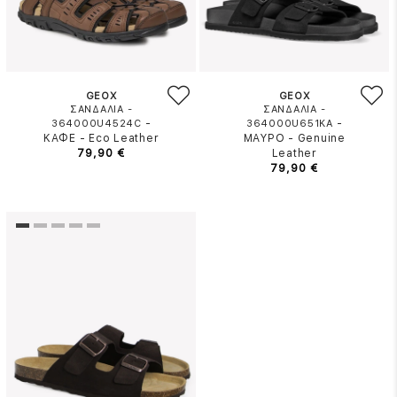
GEOX
GEOX
ΣΑΝΔΑΛΙΑ -
ΣΑΝΔΑΛΙΑ -
-
-
364000U4524C
364000U651KA
ΚΑΦΕ
-
Eco Leather
ΜΑΥΡΟ
-
Genuine
79,90 €
Leather
79,90 €