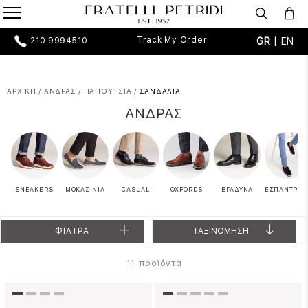
Track My Order
GR |
EN
210 9994510
ΑΡΧΙΚΗ
/
ΑΝΔΡΑΣ
/
ΠΑΠΟΥΤΣΙΑ
/
ΣΑΝΔΑΛΙΑ
ΑΝΔΡΑΣ
SNEAKERS
ΜΟΚΑΣΙΝΙΑ
CASUAL
OXFORDS
ΒΡΑΔΥΝΑ
ΕΣΠΑΝΤΡΙΓΙ
ΦΙΛΤΡΑ
ΤΑΞΙΝΟΜΗΣΗ
προϊόντα
11