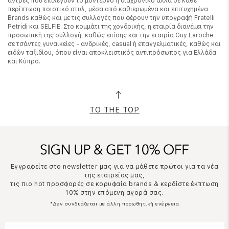
άντρες που επιλέγουν το μοντέρνο ή διαχρονικό αλλά σε κάθε
περίπτωση ποιοτικό στυλ, μέσα από καθιερωμένα και επιτυχημένα
Brands καθώς και με τις συλλογές που φέρουν την υπογραφή Fratelli
Petridi και SELFIE. Στο κομμάτι της χονδρικής, η εταιρία διανέμει την
προσωπική της συλλογή, καθώς επίσης και την εταιρία Guy Laroche
σε τσάντες γυναικείες - ανδρικές, casual ή επαγγελματικές, καθώς και
ειδών ταξιδίου, όπου είναι αποκλειστικός αντιπρόσωπος για Ελλάδα
και Κύπρο.
TO THE TOP
Εγγραφείτε στο newsletter μας για να μάθετε πρώτοι για τα νέα
της εταιρείας μας,
τις πιο hot προσφορές σε κορυφαία brands & κερδίστε έκπτωση
10% στην επόμενη αγορά σας.
*Δεν συνδυάζεται με άλλη προωθητική ενέργεια