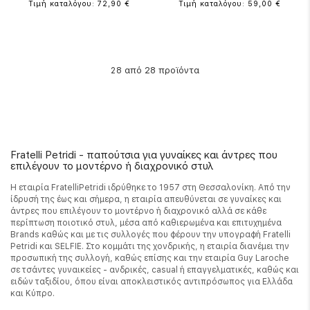
Τιμή καταλόγου: 72,90 €
Τιμή καταλόγου: 59,00 €
από 28 προϊόντα
28
Fratelli Petridi - παπούτσια για γυναίκες και άντρες που
επιλέγουν το μοντέρνο ή διαχρονικό στυλ
Η εταιρία FratelliPetridi ιδρύθηκε το 1957 στη Θεσσαλονίκη. Από την
ίδρυσή της έως και σήμερα, η εταιρία απευθύνεται σε γυναίκες και
άντρες που επιλέγουν το μοντέρνο ή διαχρονικό αλλά σε κάθε
περίπτωση ποιοτικό στυλ, μέσα από καθιερωμένα και επιτυχημένα
Brands καθώς και με τις συλλογές που φέρουν την υπογραφή Fratelli
Petridi και SELFIE. Στο κομμάτι της χονδρικής, η εταιρία διανέμει την
προσωπική της συλλογή, καθώς επίσης και την εταιρία Guy Laroche
σε τσάντες γυναικείες - ανδρικές, casual ή επαγγελματικές, καθώς και
ειδών ταξιδίου, όπου είναι αποκλειστικός αντιπρόσωπος για Ελλάδα
και Κύπρο.