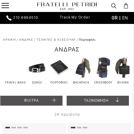
Track My Order
GR |
EN
210 9994510
ΑΡΧΙΚΗ
/
ΑΝΔΡΑΣ
/
ΤΣΑΝΤΕΣ & ΑΞΕΣΟΥΑΡ
/
Πορτοφόλι
ΑΝΔΡΑΣ
TRAVEL BAGS
ΖΩΝΕΣ
ΠΟΡΤΟΦΟΛΙ
BACKPACK
CROSSBODY
BUSINESS
ΦΙΛΤΡΑ
ΤΑΞΙΝΟΜΗΣΗ
προϊόντα
28