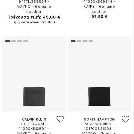
-
-
947TIL368804
41000K509614
ΜΑΥΡΟ
-
Genuine
ΚΑΦΕ
-
Genuine
Leather
Leather
Τρέχουσα τιμή: 45,00 €
92,90 €
Τιμή καταλόγου: 59,00 €
CALVIN KLEIN
NORTHHAMPTON
ΠΟΡΤΟΦΟΛΙ -
ACCESSORIES -
-
-
41000K512594
101700621203
ΜΑΥΡΟ
-
Genuine
ΜΑΥΡΟ
-
Genuine