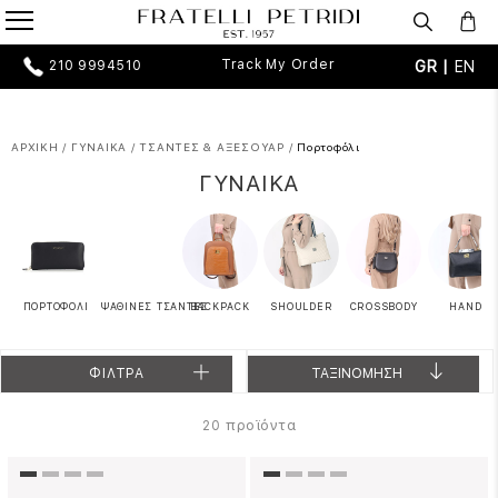
Track My Order
GR |
EN
210 9994510
ΑΡΧΙΚΗ
/
ΓΥΝΑΙΚΑ
/
ΤΣΑΝΤΕΣ & ΑΞΕΣΟΥΑΡ
/
Πορτοφόλι
ΓΥΝΑΙΚΑ
ΠΟΡΤΟΦΟΛΙ
ΨΑΘΙΝΕΣ ΤΣΑΝΤΕΣ
BACKPACK
SHOULDER
CROSSBODY
HAND
ΦΙΛΤΡΑ
ΤΑΞΙΝΟΜΗΣΗ
προϊόντα
20