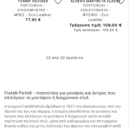
TOMMY HILFIGER
ALVIERO MARTINI 1A CLASSE
ΠΟΡΤΟΦΟΛΙ -
ΠΟΡΤΟΦΟΛΙ -
-
-
41000AW18796
335LPO19G616
ΜΠΕΖ
-
Eco Leather
ΦΥΣΙΚΟ
-
Eco
77,90 €
Leather
Τρέχουσα τιμή: 109,00 €
Τιμή καταλόγου: 139,00 €
από 20 προϊόντα
20
Fratelli Petridi - παπούτσια για γυναίκες και άντρες που
επιλέγουν το μοντέρνο ή διαχρονικό στυλ
Η εταιρία FratelliPetridi ιδρύθηκε το 1957 στη Θεσσαλονίκη. Από την
ίδρυσή της έως και σήμερα, η εταιρία απευθύνεται σε γυναίκες και
άντρες που επιλέγουν το μοντέρνο ή διαχρονικό αλλά σε κάθε
περίπτωση ποιοτικό στυλ, μέσα από καθιερωμένα και επιτυχημένα
Brands καθώς και με τις συλλογές που φέρουν την υπογραφή Fratelli