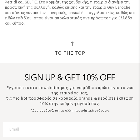
Petridi και SELFIE. Στο κομμάτι της χονδρικής, η εταιρία διανέμει την
προσωπική της συλλογή, καθώς επίσης και την εταιρία Guy Laroche
σε τσάντες γυναικείες - ανδρικές, casual ή επαγγελματικές, καθώς και
ειδών ταξιδίου, όπου είναι αποκλειστικός αντιπρόσωπος για Ελλάδα
και Κύπρο.
TO THE TOP
Εγγραφείτε στο newsletter μας για να μάθετε πρώτοι για τα νέα
της εταιρείας μας,
τις πιο hot προσφορές σε κορυφαία brands & κερδίστε έκπτωση
10% στην επόμενη αγορά σας.
*Δεν συνδυάζεται με άλλη προωθητική ενέργεια