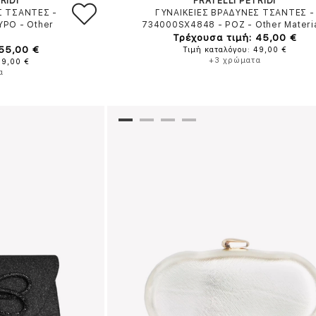
RIDI
FRATELLI PETRIDI
Σ ΤΣΑΝΤΕΣ -
ΓΥΝΑΙΚΕΙΕΣ ΒΡΑΔΥΝΕΣ ΤΣΑΝΤΕΣ -
ΥΡΟ
-
Other
734000SX4848
-
ΡΟΖ
-
Other Materi
Τρέχουσα τιμή: 45,00 €
 55,00 €
Τιμή καταλόγου: 49,00 €
+3 χρώματα
59,00 €
α