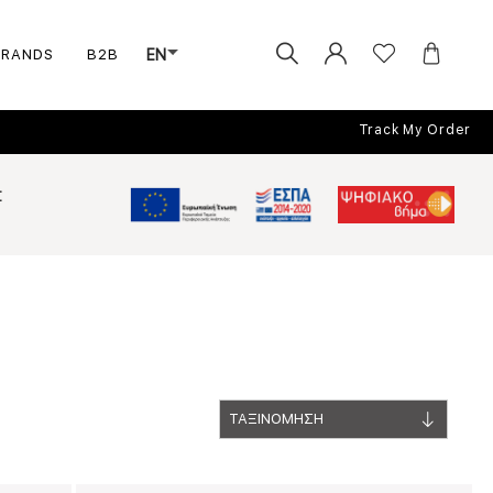
BRANDS
B2B
EN
Track My Order
Σ
ΤΑΞΙΝΟΜΗΣΗ