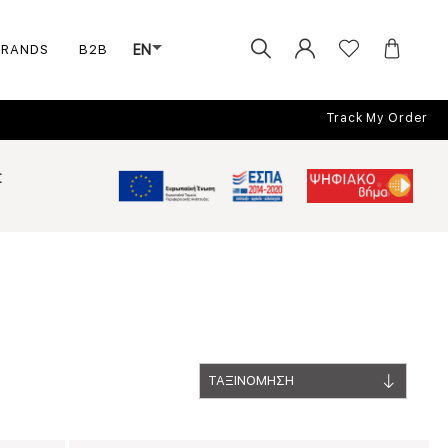
BRANDS
B2B
EN
Track My Order
Σ
ΤΑΞΙΝΟΜΗΣΗ