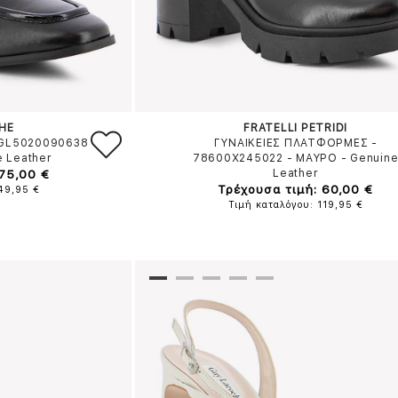
HE
FRATELLI PETRIDI
 GL5020090638
ΓΥΝΑΙΚΕΙΕΣ ΠΛΑΤΦΟΡΜΕΣ -
e Leather
78600X245022
-
ΜΑΥΡΟ
-
Genuin
 75,00 €
Leather
Τρέχουσα τιμή: 60,00 €
149,95 €
Τιμή καταλόγου: 119,95 €