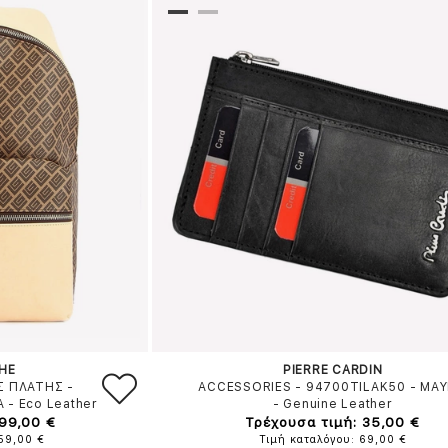
HE
PIERRE CARDIN
Σ ΠΛΑΤΗΣ -
ACCESSORIES - 94700TILAK50
-
ΜΑ
Α
-
Eco Leather
-
Genuine Leather
 99,00 €
Τρέχουσα τιμή: 35,00 €
159,00 €
Τιμή καταλόγου: 69,00 €