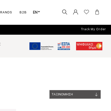
BRANDS
B2B
EN
Track My Order
Σ
ΤΑΞΙΝΟΜΗΣΗ