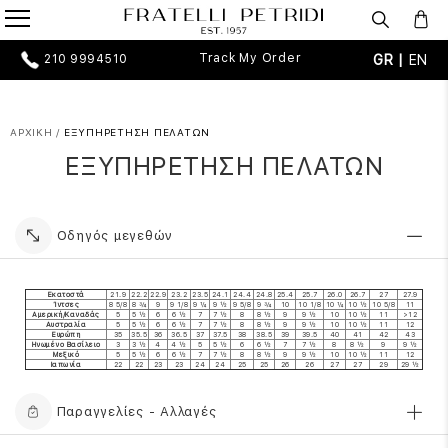
Track My Order
GR |
EN
210 9994510
ΑΡΧΙΚΗ
/
ΕΞΥΠΗΡΕΤΗΣΗ ΠΕΛΑΤΩΝ
ΕΞΥΠΗΡΕΤΗΣΗ ΠΕΛΑΤΩΝ
Οδηγός μεγεθών
Εκατοστά
21.9
22.2
22.9
23.2
23.5
24.1
24.4
24.8
25.4
25.7
26.0
26.7
27
27.9
Ίντσες
8 5/8
8 ¾
9
9 1/8
9 ¼
9 ½
9 5/8
9 ¾
10
10 1/8
10 ¼
10 ½
10 5/8
11
Αμερική/Καναδάς
5
5 ½
6
6 ½
7
7 ½
8
8 ½
9
9 ½
10
10 ½
11
>12
Αυστραλία
5
5 ½
6
6 ½
7
7 ½
8
8 ½
9
9 ½
10
10 ½
11
12
Ευρώπη
35
35.5
36
36.5
37
37.5
38
38.5
39
39.5
40
41
42
43
Ηνωμένο Βασίλειο
3
3 ½
4
4 ½
5
5 ½
6
6 ½
7
7 ½
8
8 ½
9
9 ½
Μεξικό
5
5 ½
6
6 ½
7
7 ½
8
8 ½
9
9 ½
10
10 ½
11
12
Ιαπωνία
22
22
23
23
24
24
25
25
26
26
27
27
29
29 ½
Παραγγελίες - Αλλαγές