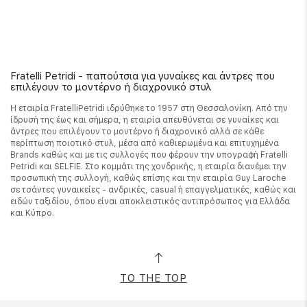
Fratelli Petridi - παπούτσια για γυναίκες και άντρες που
επιλέγουν το μοντέρνο ή διαχρονικό στυλ
Η εταιρία FratelliPetridi ιδρύθηκε το 1957 στη Θεσσαλονίκη. Από την
ίδρυσή της έως και σήμερα, η εταιρία απευθύνεται σε γυναίκες και
άντρες που επιλέγουν το μοντέρνο ή διαχρονικό αλλά σε κάθε
περίπτωση ποιοτικό στυλ, μέσα από καθιερωμένα και επιτυχημένα
Brands καθώς και με τις συλλογές που φέρουν την υπογραφή Fratelli
Petridi και SELFIE. Στο κομμάτι της χονδρικής, η εταιρία διανέμει την
προσωπική της συλλογή, καθώς επίσης και την εταιρία Guy Laroche
σε τσάντες γυναικείες - ανδρικές, casual ή επαγγελματικές, καθώς και
ειδών ταξιδίου, όπου είναι αποκλειστικός αντιπρόσωπος για Ελλάδα
και Κύπρο.
TO THE TOP