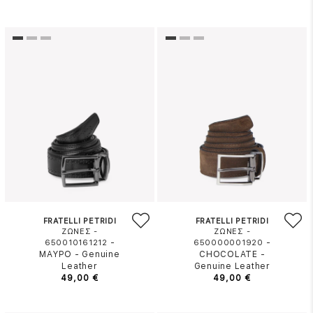
FRATELLI PETRIDI
FRATELLI PETRIDI
ΖΩΝΕΣ -
ΖΩΝΕΣ -
-
-
650010161212
650000001920
ΜΑΥΡΟ
-
Genuine
CHOCOLATE
-
Leather
Genuine Leather
49,00 €
49,00 €