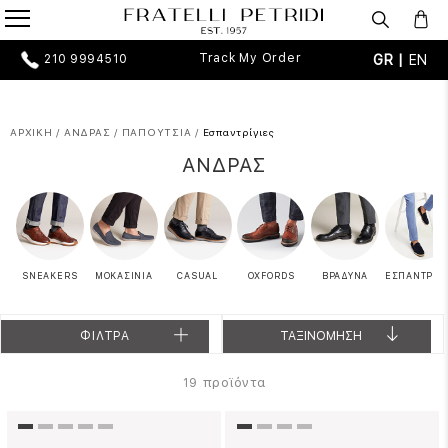
Track My Order
GR |
EN
210 9994510
ΑΡΧΙΚΗ
/
ΑΝΔΡΑΣ
/
ΠΑΠΟΥΤΣΙΑ
/
Εσπαντρίγιες
ΑΝΔΡΑΣ
SNEAKERS
ΜΟΚΑΣΙΝΙΑ
CASUAL
OXFORDS
ΒΡΑΔΥΝΑ
ΕΣΠΑΝΤΡΙΓΙ
ΦΙΛΤΡΑ
ΤΑΞΙΝΟΜΗΣΗ
προϊόντα
19