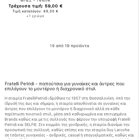
ΜΠΕΖ
-
Textile
Τρέχουσα τιμή: 59,00 €
Τιμή καταλόγου: 69,00 €
+1 χρώμα
από 19 προϊόντα
19
Fratelli Petridi - παπούτσια για γυναίκες και άντρες που
επιλέγουν το μοντέρνο ή διαχρονικό στυλ
Η εταιρία FratelliPetridi ιδρύθηκε το 1957 στη Θεσσαλονίκη. Από την
ίδρυσή της έως και σήμερα, η εταιρία απευθύνεται σε γυναίκες και
άντρες που επιλέγουν το μοντέρνο ή διαχρονικό αλλά σε κάθε
περίπτωση ποιοτικό στυλ, μέσα από καθιερωμένα και επιτυχημένα
Brands καθώς και με τις συλλογές που φέρουν την υπογραφή Fratelli
Petridi και SELFIE. Στο κομμάτι της χονδρικής, η εταιρία διανέμει την
προσωπική της συλλογή, καθώς επίσης και την εταιρία Guy Laroche
σε τσάντες γυναικείες - ανδρικές, casual ή επαγγελματικές, καθώς και