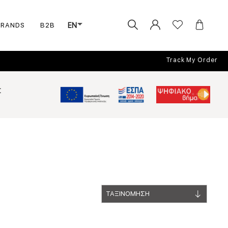
BRANDS
B2B
EN
Track My Order
Σ
ΤΑΞΙΝΟΜΗΣΗ