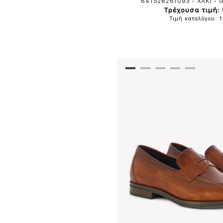
641S26261093
-
ΧΑΚΙ
-
G
Τρέχουσα τιμή:
Τιμή καταλόγου: 1