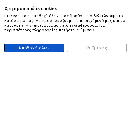
Χρησιμοποιούμε cookies
Επιλέγοντας "Αποδοχή όλων" μας βοηθάτε να βελτιώνουμε το
κατάστημά μας, να προσαρμόζουμε το περιεχόμενό μας και να
ΕΠΙΚΟΙΝΩΝΗΣΤΕ ΜΑΖΙ ΜΑΣ
κάνουμε την επικοινωνία μας πιο ενδιαφέρουσα. Για
περισσότερες πληροφορίες πατήστε Ρυθμίσεις.
210 999 4510
(Χρεώση μια αστική μονάδα από σταθερό)
Αποδοχή όλων
Ρυθμίσεις
ΑΣΦΑΛΕΙΑ ΣΥΝΑΛΛΑΓΩΝ
ONLINE ΠΛΗΡΩΜΕΣ
ΣΥΝΕΡΓΑΤΕΣ COURIER
Ο ΛΟΓΑΡΙΑΣΜΟΣ ΜΟΥ
ΕΓΓΡΑΦΗ ΠΕΛΑΤΗ