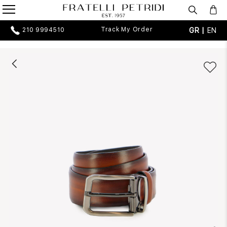
Track My Order
GR |
EN
210 9994510