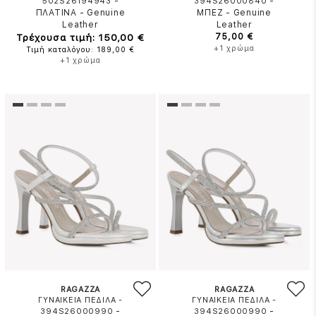
-
-
502S26194943
394S26000840
ΠΛΑΤΙΝΑ
-
Genuine
ΜΠΕΖ
-
Genuine
Leather
Leather
Τρέχουσα τιμή: 150,00 €
75,00 €
+1 χρώμα
Τιμή καταλόγου: 189,00 €
+1 χρώμα
RAGAZZA
RAGAZZA
ΓΥΝΑΙΚΕΙΑ ΠΕΔΙΛΑ -
ΓΥΝΑΙΚΕΙΑ ΠΕΔΙΛΑ -
-
-
394S26000990
394S26000990