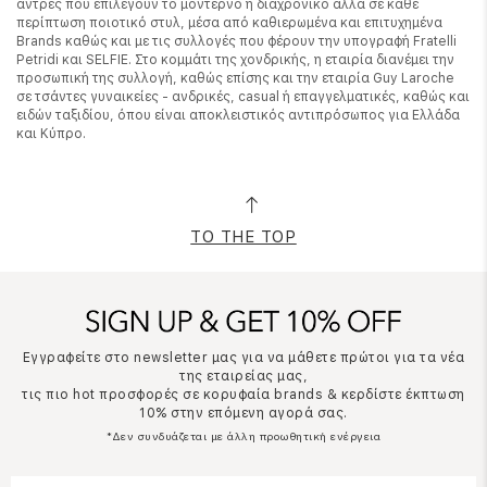
άντρες που επιλέγουν το μοντέρνο ή διαχρονικό αλλά σε κάθε
περίπτωση ποιοτικό στυλ, μέσα από καθιερωμένα και επιτυχημένα
Brands καθώς και με τις συλλογές που φέρουν την υπογραφή Fratelli
Petridi και SELFIE. Στο κομμάτι της χονδρικής, η εταιρία διανέμει την
προσωπική της συλλογή, καθώς επίσης και την εταιρία Guy Laroche
σε τσάντες γυναικείες - ανδρικές, casual ή επαγγελματικές, καθώς και
ειδών ταξιδίου, όπου είναι αποκλειστικός αντιπρόσωπος για Ελλάδα
και Κύπρο.
TO THE TOP
Εγγραφείτε στο newsletter μας για να μάθετε πρώτοι για τα νέα
της εταιρείας μας,
τις πιο hot προσφορές σε κορυφαία brands & κερδίστε έκπτωση
10% στην επόμενη αγορά σας.
*Δεν συνδυάζεται με άλλη προωθητική ενέργεια