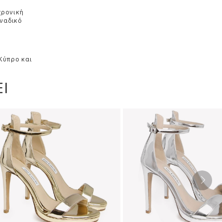
χρονική
οναδικό
 Κύπρο και
Ι