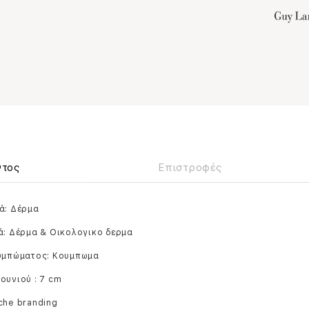
ντος
Επιστροφές
ά: Δέρμα
ά: Δέρμα & Οικολογικο δερμα
ουμπώματος: Κουμπωμα
ουνιού : 7 cm
che branding