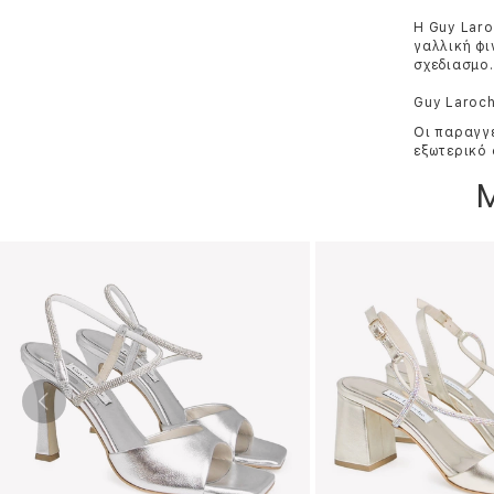
Η Guy Laro
γαλλική φι
σχεδιασμo.
Guy Laroch
Οι παραγγε
εξωτερικό 