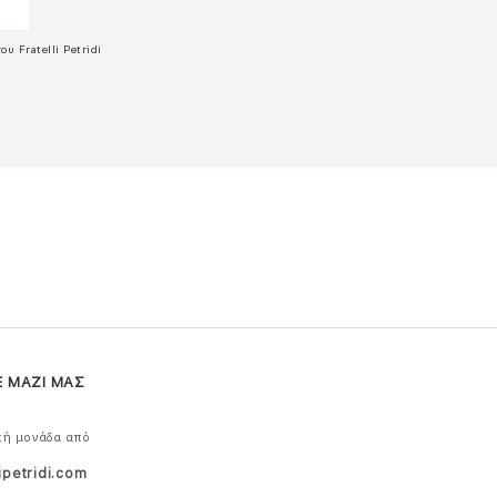
ου Fratelli Petridi
Ε ΜΑΖΙ ΜΑΣ
κή μονάδα από
ipetridi.com