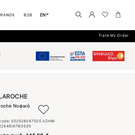
BRANDS
B2B
EN
Track My Order
Σ
LAROCHE
roche Νυφικά
 code: 502S26047505
ΑΣΗΜΙ
(2648)ΚΠ63505