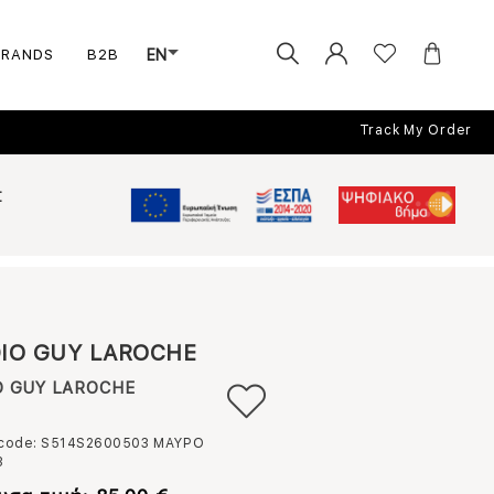
BRANDS
B2B
EN
Track My Order
Σ
IO GUY LAROCHE
O GUY LAROCHE
 code: S514S2600503
ΜΑΥΡΟ
3