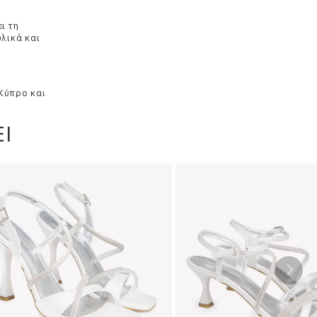
ι τη
υλικά και
 Κύπρο και
Ι