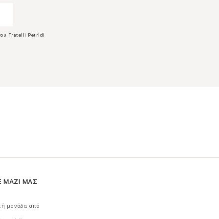
ου Fratelli Petridi
Ε ΜΑΖΙ ΜΑΣ
κή μονάδα από