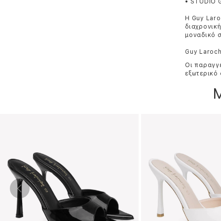
• STUDIO 
Η Guy Laro
διαχρονική
μοναδικό σ
Guy Laroch
Οι παραγγε
εξωτερικό 