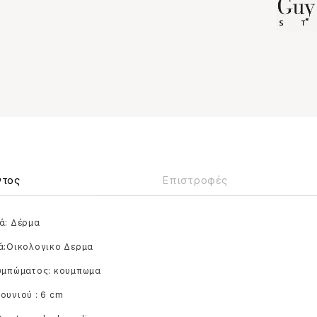
ντος
Επιστροφές
ά: Δέρμα
κά:Οικολογικο Δερμα
ουμπώματος: κουμπωμα
ουνιού : 6 cm