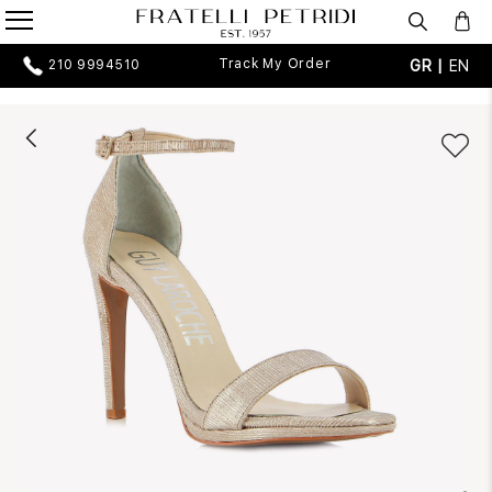
Track My Order
GR |
EN
210 9994510