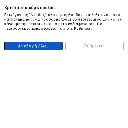
Χρησιμοποιούμε cookies
Επιλέγοντας "Αποδοχή όλων" μας βοηθάτε να βελτιώνουμε το
κατάστημά μας, να προσαρμόζουμε το περιεχόμενό μας και να
ΕΠΙΚΟΙΝΩΝΗΣΤΕ ΜΑΖΙ ΜΑΣ
κάνουμε την επικοινωνία μας πιο ενδιαφέρουσα. Για
περισσότερες πληροφορίες πατήστε Ρυθμίσεις.
210 999 4510
(Χρεώση μια αστική μονάδα από σταθερό)
Αποδοχή όλων
Ρυθμίσεις
ΑΣΦΑΛΕΙΑ ΣΥΝΑΛΛΑΓΩΝ
ONLINE ΠΛΗΡΩΜΕΣ
ΣΥΝΕΡΓΑΤΕΣ COURIER
Ο ΛΟΓΑΡΙΑΣΜΟΣ ΜΟΥ
ΕΓΓΡΑΦΗ ΠΕΛΑΤΗ