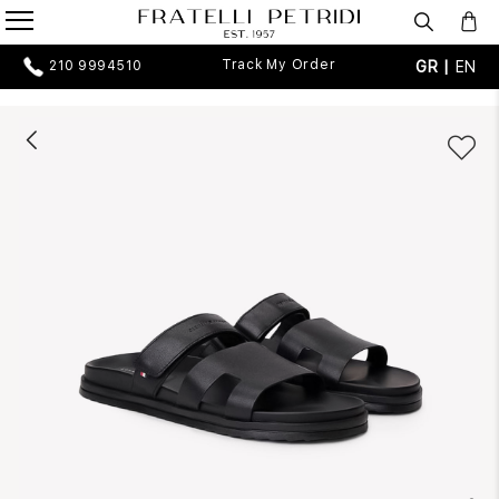
Track My Order
GR |
EN
210 9994510