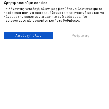
Χρησιμοποιούμε cookies
Επιλέγοντας "Αποδοχή όλων" μας βοηθάτε να βελτιώνουμε το
ΕΠΙΚΟΙΝΩΝΗΣΤΕ ΜΑΖΙ ΜΑΣ
κατάστημά μας, να προσαρμόζουμε το περιεχόμενό μας και να
κάνουμε την επικοινωνία μας πιο ενδιαφέρουσα. Για
περισσότερες πληροφορίες πατήστε Ρυθμίσεις.
210 999 4510
(Χρεώση μια αστική μονάδα από σταθερό)
Αποδοχή όλων
Ρυθμίσεις
ΑΣΦΑΛΕΙΑ ΣΥΝΑΛΛΑΓΩΝ
ONLINE ΠΛΗΡΩΜΕΣ
ΣΥΝΕΡΓΑΤΕΣ COURIER
Ο ΛΟΓΑΡΙΑΣΜΟΣ ΜΟΥ
ΕΓΓΡΑΦΗ ΠΕΛΑΤΗ
Γυναίκα
Άνδρας
Έχετε ήδη λογαριασμό;