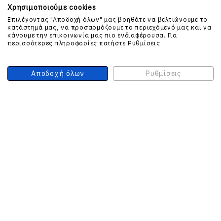
Χρησιμοποιούμε cookies
Επιλέγοντας "Αποδοχή όλων" μας βοηθάτε να βελτιώνουμε το
κατάστημά μας, να προσαρμόζουμε το περιεχόμενό μας και να
ΕΠΙΚΟΙΝΩΝΗΣΤΕ ΜΑΖΙ ΜΑΣ
κάνουμε την επικοινωνία μας πιο ενδιαφέρουσα. Για
περισσότερες πληροφορίες πατήστε Ρυθμίσεις.
210 999 4510
(Χρεώση μια αστική μονάδα από σταθερό)
Αποδοχή όλων
Ρυθμίσεις
ΑΣΦΑΛΕΙΑ ΣΥΝΑΛΛΑΓΩΝ
ONLINE ΠΛΗΡΩΜΕΣ
ΣΥΝΕΡΓΑΤΕΣ COURIER
Ο ΛΟΓΑΡΙΑΣΜΟΣ ΜΟΥ
ΕΓΓΡΑΦΗ ΠΕΛΑΤΗ
Γυναίκα
Άνδρας