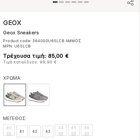
GEOX
Geox Sneakers
Product code: 364000U65LCB
ΑΜΜΟΣ
MPN:
U65LCB
Τρέχουσα τιμή: 85,00 €
Τιμή καταλόγου: 99,90 €
ΧΡΩΜΑ:
ΜΕΓΕΘΟΣ:
40
44
45
46
41
42
43