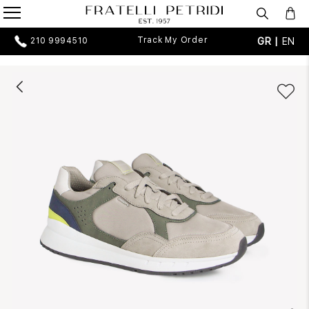
Track My Order
GR |
EN
210 9994510