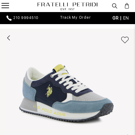
Track My Order
GR |
EN
210 9994510