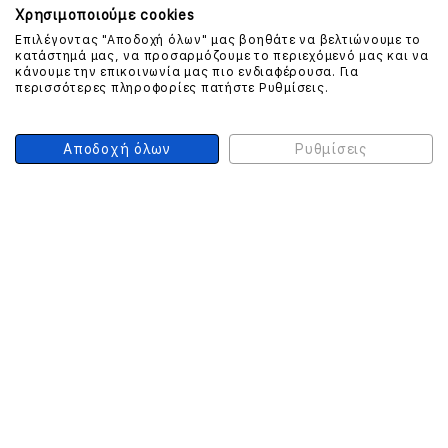
Χρησιμοποιούμε cookies
Επιλέγοντας "Αποδοχή όλων" μας βοηθάτε να βελτιώνουμε το
κατάστημά μας, να προσαρμόζουμε το περιεχόμενό μας και να
ΕΠΙΚΟΙΝΩΝΗΣΤΕ ΜΑΖΙ ΜΑΣ
κάνουμε την επικοινωνία μας πιο ενδιαφέρουσα. Για
περισσότερες πληροφορίες πατήστε Ρυθμίσεις.
210 999 4510
(Χρεώση μια αστική μονάδα από σταθερό)
Αποδοχή όλων
Ρυθμίσεις
ΑΣΦΑΛΕΙΑ ΣΥΝΑΛΛΑΓΩΝ
ONLINE ΠΛΗΡΩΜΕΣ
ΣΥΝΕΡΓΑΤΕΣ COURIER
Ο ΛΟΓΑΡΙΑΣΜΟΣ ΜΟΥ
ΕΓΓΡΑΦΗ ΠΕΛΑΤΗ
Γυναίκα
Άνδρας