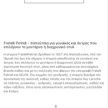
Fratelli Petridi - παπούτσια για γυναίκες και άντρες που
επιλέγουν το μοντέρνο ή διαχρονικό στυλ
Η εταιρία FratelliPetridi ιδρύθηκε το 1957 στη Θεσσαλονίκη. Από την
ίδρυσή της έως και σήμερα, η εταιρία απευθύνεται σε γυναίκες και
άντρες που επιλέγουν το μοντέρνο ή διαχρονικό αλλά σε κάθε
περίπτωση ποιοτικό στυλ, μέσα από καθιερωμένα και επιτυχημένα
Brands καθώς και με τις συλλογές που φέρουν την υπογραφή Fratelli
Petridi και SELFIE. Στο κομμάτι της χονδρικής, η εταιρία διανέμει την
προσωπική της συλλογή, καθώς επίσης και την εταιρία Guy Laroche
σε τσάντες γυναικείες - ανδρικές, casual ή επαγγελματικές, καθώς και
ειδών ταξιδίου, όπου είναι αποκλειστικός αντιπρόσωπος για Ελλάδα
και Κύπρο.