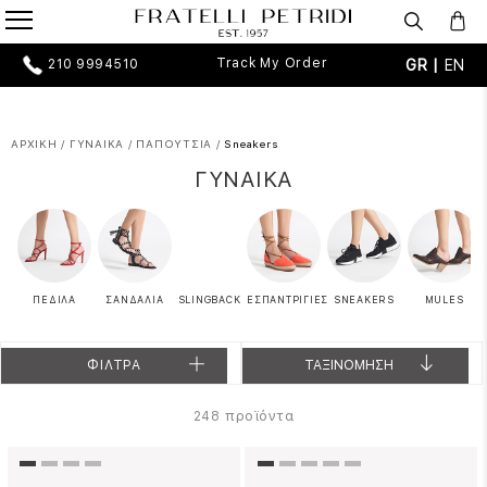
Track My Order
GR |
EN
210 9994510
ΑΡΧΙΚΗ
/
ΓΥΝΑΙΚΑ
/
ΠΑΠΟΥΤΣΙΑ
/
Sneakers
ΓΥΝΑΙΚΑ
ΠΕΔΙΛΑ
ΣΑΝΔΑΛΙΑ
SLINGBACK
ΕΣΠΑΝΤΡΙΓΙΕΣ
SNEAKERS
MULES
ΦΙΛΤΡΑ
ΤΑΞΙΝΟΜΗΣΗ
προϊόντα
248