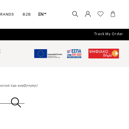
BRANDS
B2B
EN
Track My Order
Σ
ρετικό όρο αναζήτησης!