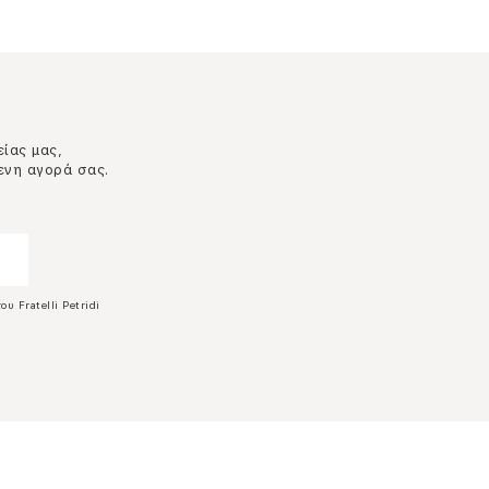
είας μας,
ενη αγορά σας.
ου Fratelli Petridi