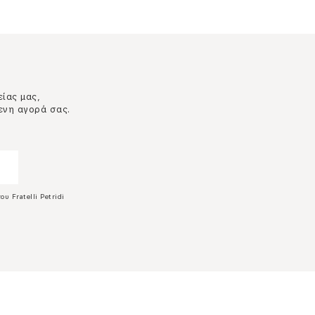
είας μας,
ενη αγορά σας.
ου Fratelli Petridi