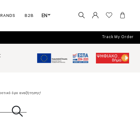
BRANDS
B2B
EN
Track My Order
Σ
ρετικό όρο αναζήτησης!