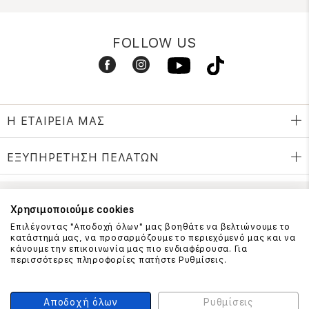
FOLLOW US
Η ΕΤΑΙΡΕΙΑ ΜΑΣ
ΕΞΥΠΗΡΕΤΗΣΗ ΠΕΛΑΤΩΝ
Χρησιμοποιούμε cookies
ΕΠΙΚΟΙΝΩΝΗΣΤΕ ΜΑΖΙ ΜΑΣ
Επιλέγοντας "Αποδοχή όλων" μας βοηθάτε να βελτιώνουμε το
210 999 4510
κατάστημά μας, να προσαρμόζουμε το περιεχόμενό μας και να
(Χρεώση μια αστική μονάδα από σταθερό)
κάνουμε την επικοινωνία μας πιο ενδιαφέρουσα. Για
περισσότερες πληροφορίες πατήστε Ρυθμίσεις.
ΑΣΦΑΛΕΙΑ ΣΥΝΑΛΛΑΓΩΝ
Αποδοχή όλων
Ρυθμίσεις