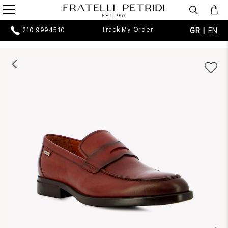
Track My Order
GR |
EN
210 9994510