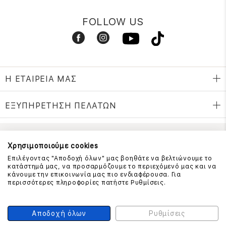
FOLLOW US
Η ΕΤΑΙΡΕΙΑ ΜΑΣ
ΕΞΥΠΗΡΕΤΗΣΗ ΠΕΛΑΤΩΝ
ΕΠΙΚΟΙΝΩΝΗΣΤΕ ΜΑΖΙ ΜΑΣ
Χρησιμοποιούμε cookies
Επιλέγοντας "Αποδοχή όλων" μας βοηθάτε να βελτιώνουμε το
210 999 4510
κατάστημά μας, να προσαρμόζουμε το περιεχόμενό μας και να
(Χρεώση μια αστική μονάδα από σταθερό)
κάνουμε την επικοινωνία μας πιο ενδιαφέρουσα. Για
περισσότερες πληροφορίες πατήστε Ρυθμίσεις.
ΑΣΦΑΛΕΙΑ ΣΥΝΑΛΛΑΓΩΝ
Αποδοχή όλων
Ρυθμίσεις