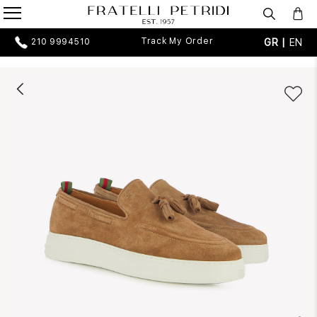
Track My Order
GR |
EN
210 9994510