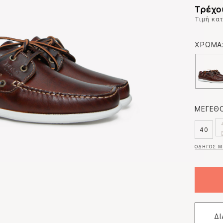
Τρέχο
Τιμή κα
ΧΡΩΜΑ
ΜΕΓΕΘΟ
40
ΟΔΗΓΟΣ Μ
Δ