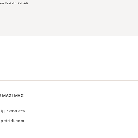
ου Fratelli Petridi
Ε ΜΑΖΙ ΜΑΣ
κή μονάδα από
ipetridi.com