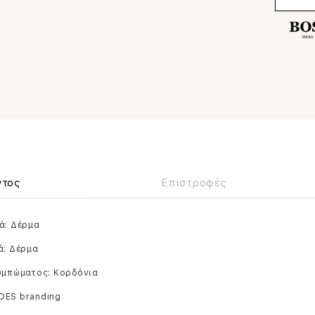
ντος
Επιστροφές
ά: Δέρμα
ά: Δέρμα
ουμπώματος: Κορδόνια
OES branding