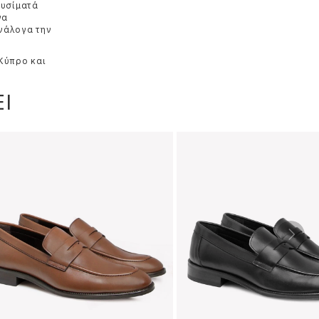
τυσίματά
να
ανάλογα την
 Κύπρο και
Ι