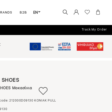
BRANDS
B2B
EN
Track My Order
Σ
 SHOES
HOES Μοκασίνια
 code: 212000D09130
ΚΟΝΙΑΚ PULL
9130