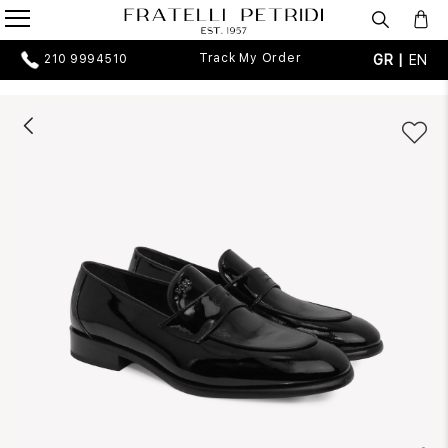
Track My Order
GR |
EN
210 9994510