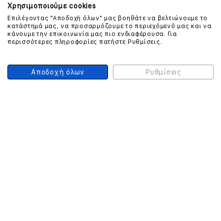
Χρησιμοποιούμε cookies
Επιλέγοντας "Αποδοχή όλων" μας βοηθάτε να βελτιώνουμε το
ΕΠΙΚΟΙΝΩΝΗΣΤΕ ΜΑΖΙ ΜΑΣ
κατάστημά μας, να προσαρμόζουμε το περιεχόμενό μας και να
κάνουμε την επικοινωνία μας πιο ενδιαφέρουσα. Για
περισσότερες πληροφορίες πατήστε Ρυθμίσεις.
210 999 4510
(Χρεώση μια αστική μονάδα από σταθερό)
Αποδοχή όλων
Ρυθμίσεις
ΑΣΦΑΛΕΙΑ ΣΥΝΑΛΛΑΓΩΝ
ONLINE ΠΛΗΡΩΜΕΣ
ΣΥΝΕΡΓΑΤΕΣ COURIER
Ο ΛΟΓΑΡΙΑΣΜΟΣ ΜΟΥ
ΕΓΓΡΑΦΗ ΠΕΛΑΤΗ
Γυναίκα
Άνδρας
Έχετε ήδη λογαριασμό;